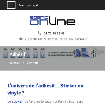
Menu principal
Aller
au
contenu
01 72 88 38 93
2, avenue Marcel Cerdan - 95190 Goussainville
Adhésif
Accueil
Adhésif
L’univers de l’adhésif… Sticker ou
vinyle ?
Le
sticker
(de l’anglais to stick, « coller
« ) désigne un