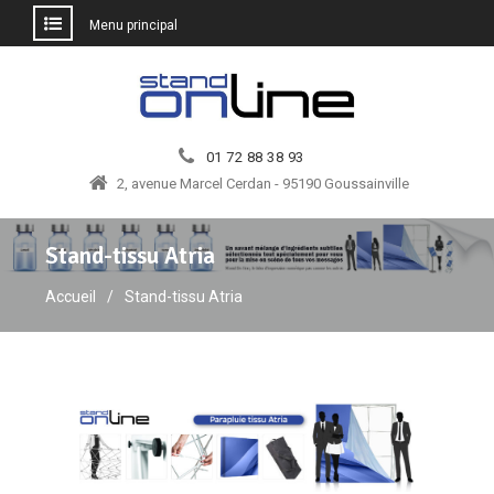
Menu principal
Aller
au
contenu
01 72 88 38 93
2, avenue Marcel Cerdan - 95190 Goussainville
Stand-tissu Atria
Accueil
Stand-tissu Atria