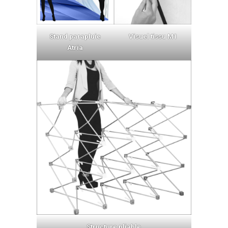
Stand parapluie
Visuel tissu M1
Atria
Structure pliable