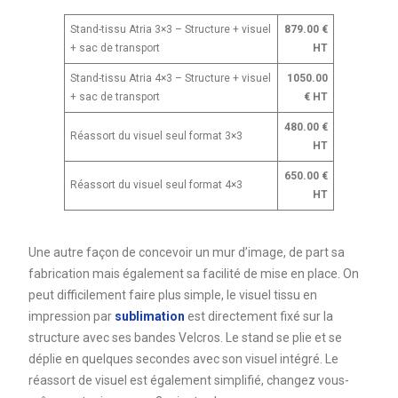
Stand-tissu Atria 3×3 – Structure + visuel
879.00 €
+ sac de transport
HT
Stand-tissu Atria 4×3 – Structure + visuel
1050.00
+ sac de transport
€ HT
480.00 €
Réassort du visuel seul format 3×3
HT
650.00 €
Réassort du visuel seul format 4×3
HT
Une autre façon de concevoir un mur d’image, de part sa
fabrication mais également sa facilité de mise en place. On
peut difficilement faire plus simple, le visuel tissu en
impression par
sublimation
est directement fixé sur la
structure avec ses bandes Velcros. Le stand se plie et se
déplie en quelques secondes avec son visuel intégré. Le
réassort de visuel est également simplifié, changez vous-