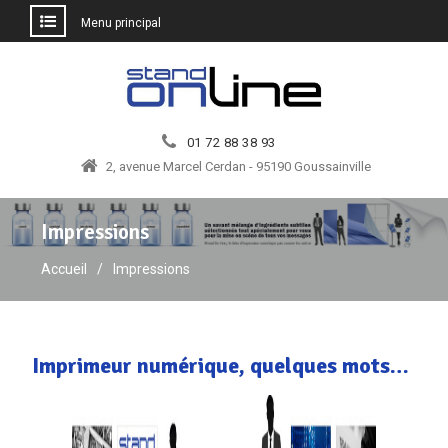
Menu principal
Aller
au
contenu
01 72 88 38 93
2, avenue Marcel Cerdan - 95190 Goussainville
Impressions
Accueil
Impressions
Imprimeur numérique, quelques mots…